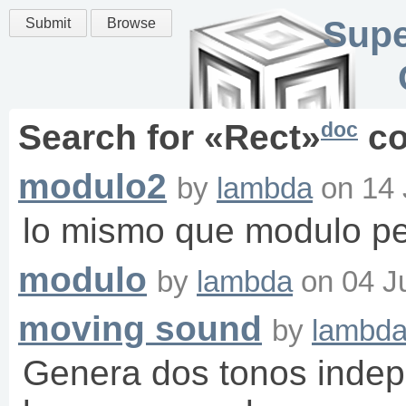
Supe
Submit
Browse
doc
Search for «
Rect
»
co
modulo2
by
lambda
on
14 
lo mismo que modulo pe
modulo
by
lambda
on
04 J
moving sound
by
lambd
Genera dos tonos indep