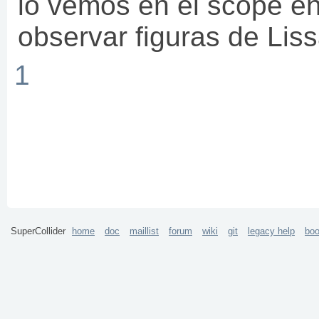
lo vemos en el scope 
observar figuras de Lis
1
SuperCollider
home
doc
maillist
forum
wiki
git
legacy help
bo